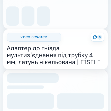
VT1821-062404021
0
Адаптер до гнізда
мультиз’єднання під трубку 4
мм, латунь нікельована | EISELE