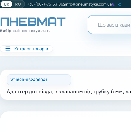
UK
RU
+38-(067)-75-53-862
info@pneumatyka.com.ua
Вибір змінює результат.
Каталог товарів
VT1820-062406041
Адаптер до гнізда, з клапаном під трубку 6 мм, л