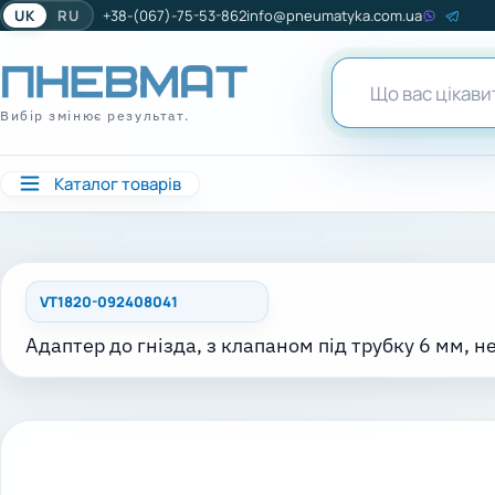
UK
RU
+38-(067)-75-53-862
info@pneumatyka.com.ua
Вибір змінює результат.
Каталог товарів
VT1820-092408041
Адаптер до гнізда, з клапаном під трубку 6 мм, н