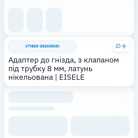
VT1820-062406061
0
Адаптер до гнізда, з клапаном
під трубку 8 мм, латунь
нікельована | EISELE