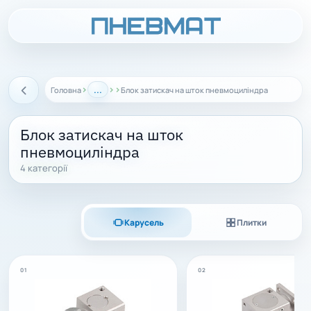
›
...
›
›
Головна
Блок затискач на шток пневмоциліндра
Назад
Блок затискач на шток
пневмоциліндра
4 категорії
Карусель
Плитки
01
02