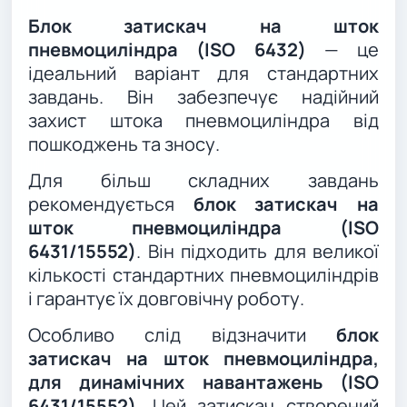
Блок затискач на шток
пневмоциліндра (ISO 6432)
— це
ідеальний варіант для стандартних
завдань. Він забезпечує надійний
захист штока пневмоциліндра від
пошкоджень та зносу.
Для більш складних завдань
рекомендується
блок затискач на
шток пневмоциліндра (ISO
6431/15552)
. Він підходить для великої
кількості стандартних пневмоциліндрів
і гарантує їх довговічну роботу.
Особливо слід відзначити
блок
затискач на шток пневмоциліндра,
для динамічних навантажень (ISO
6431/15552)
. Цей затискач створений