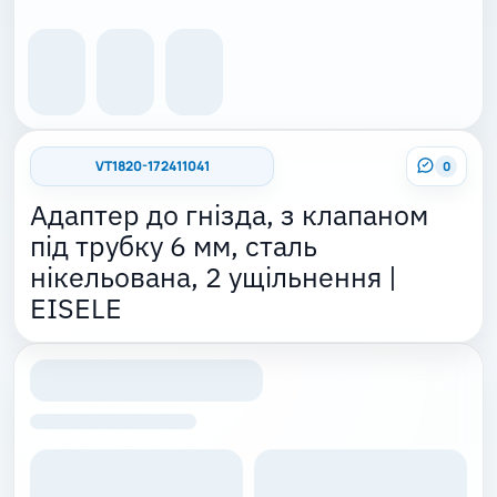
VT1820-172411041
0
Адаптер до гнізда, з клапаном
під трубку 6 мм, сталь
нікельована, 2 ущільнення |
EISELE