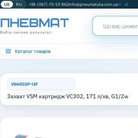
UK
RU
+38-(067)-75-53-862
info@pneumatyka.com.ua
Вибір змінює результат.
Каталог товарів
VSM302P-12F
Захват VSM картридж VC302, 171 л/хв, G1/2w