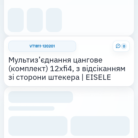
VT1811-120201
0
Мультиз’єднання цангове
(комплект) 12xfi4, з відсіканням
зі сторони штекера | EISELE