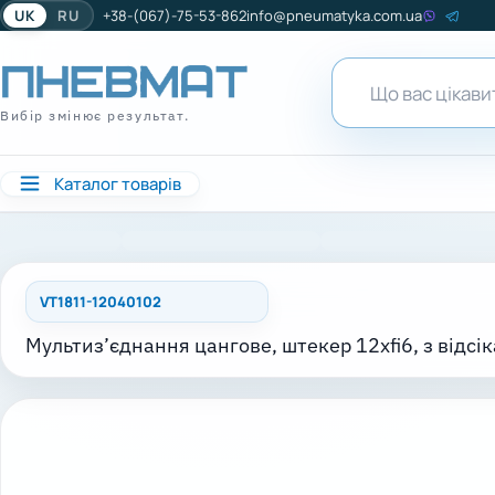
UK
RU
+38-(067)-75-53-862
info@pneumatyka.com.ua
Вибір змінює результат.
Каталог товарів
VT1811-12040102
Мультиз’єднання цангове, штекер 12xfi6, з відсі