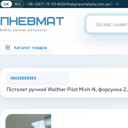
UK
RU
+38-(067)-75-53-862
info@pneumatyka.com.ua
Вибір змінює результат.
Каталог товарів
V2432000253
Пістолет ручний Walther Pilot Mish-N, форсунка 2,