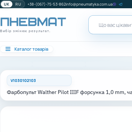
UK
RU
+38-(067)-75-53-862
info@pneumatyka.com.ua
Вибір змінює результат.
Каталог товарів
V1030102103
Фарбопульт Walther Pilot IIIF форсунка 1,0 mm, ча