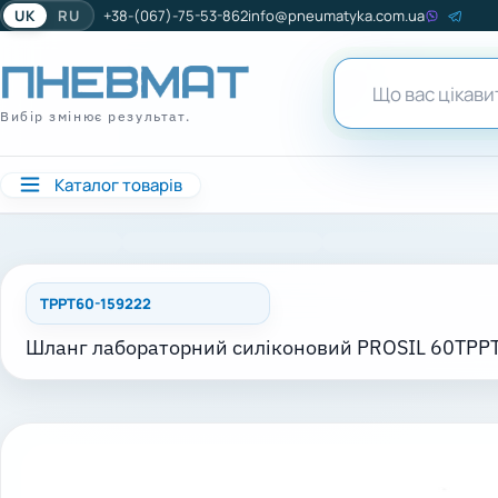
UK
RU
+38-(067)-75-53-862
info@pneumatyka.com.ua
Вибір змінює результат.
Каталог товарів
TPPT60-159222
Шланг лабораторний силіконовий PROSIL 60TPPT 