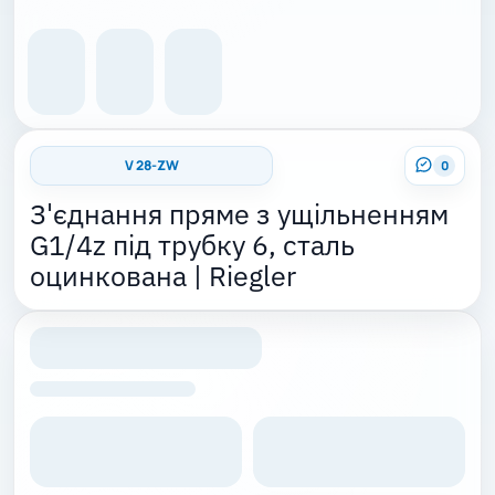
V 28-ZW
0
З'єднання пряме з ущільненням
G1/4z під трубку 6, сталь
оцинкована | Riegler