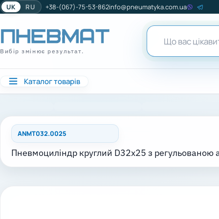
UK
RU
+38-(067)-75-53-862
info@pneumatyka.com.ua
Вибір змінює результат.
Каталог товарів
ANMT032.0025
Пневмоциліндр круглий D32x25 з регульованою 