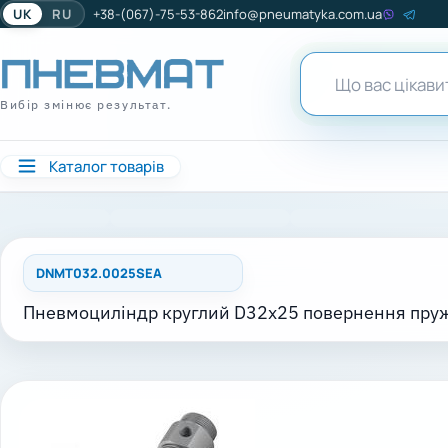
UK
RU
+38-(067)-75-53-862
info@pneumatyka.com.ua
Вибір змінює результат.
Каталог товарів
DNMT032.0025SEA
Пневмоциліндр круглий D32x25 повернення пру