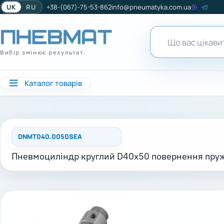
UK
RU
+38-(067)-75-53-862
info@pneumatyka.com.ua
Вибір змінює результат.
Каталог товарів
DNMT040.0050SEA
Пневмоциліндр круглий D40x50 повернення пру