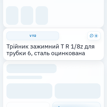
V 112
0
Трійник зажимний T R 1/8z для
трубки 6, сталь оцинкована