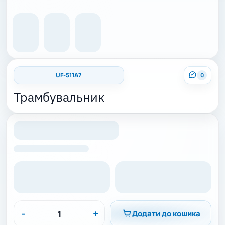
UF-511A7
0
Трамбувальник
-
+
Додати до кошика