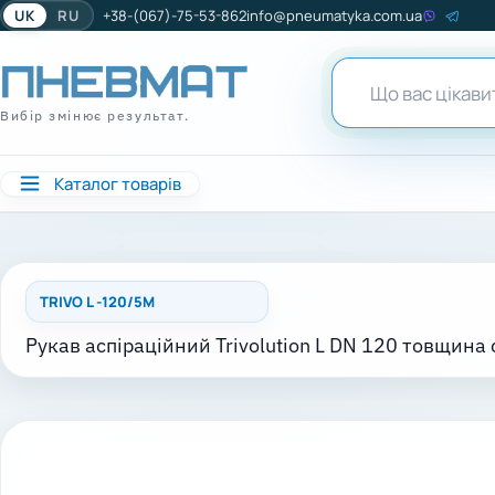
UK
RU
+38-(067)-75-53-862
info@pneumatyka.com.ua
Вибір змінює результат.
Каталог товарів
TRIVO L -120/5M
Рукав аспіраційний Trivolution L DN 120 товщина с