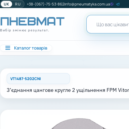
UK
RU
+38-(067)-75-53-862
info@pneumatyka.com.ua
Вибір змінює результат.
Каталог товарів
VT1487-5202CNI
З’єднання цангове кругле 2 ущільнення FPM Viton