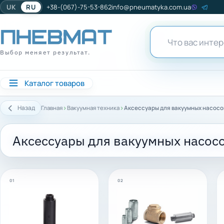
UK
RU
+38-(067)-75-53-862
info@pneumatyka.com.ua
Выбор меняет результат.
Каталог товаров
›
›
Назад
Главная
Вакуумная техника
Аксессуары для вакуумных насосов
Аксессуары для вакуумных насосо
01
02