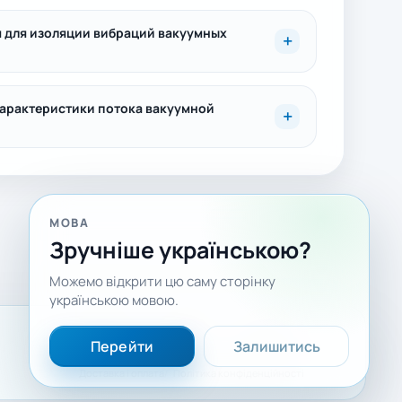
 для изоляции вибраций вакуумных
характеристики потока вакуумной
МОВА
Зручніше українською?
Можемо відкрити цю саму сторінку
українською мовою.
Facebook
LinkedIn
YouTube
Перейти
Залишитись
Доставка і оплата
Політика конфіденційності