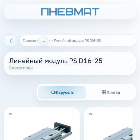
›
...
›
›
Главная
Линейный модуль PS D16-25
Назад
Линейный модуль PS D16-25
2 категории
Карусель
Плитка
01
02