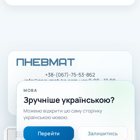
+38-(067)-75-53-862
info@pneumatyka.com.ua
з 9:00 - 17:00
МОВА
Facebook
LinkedIn
YouTube
Зручніше українською?
Доставка і оплата
Політика конфіденційності
Можемо відкрити цю саму сторінку
українською мовою.
Перейти
Залишитись