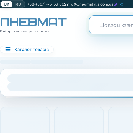
UK
RU
+38-(067)-75-53-862
info@pneumatyka.com.ua
Вибір змінює результат.
Каталог товарів