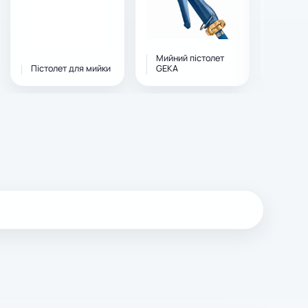
Мийний пістолет
Пісто
Пістолет для мийки
GEKA
CEJN