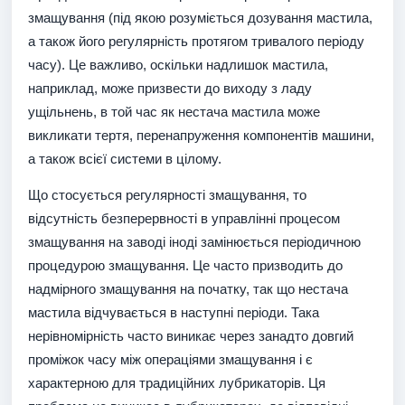
змащування (під якою розуміється дозування мастила,
а також його регулярність протягом тривалого періоду
часу). Це важливо, оскільки надлишок мастила,
наприклад, може призвести до виходу з ладу
ущільнень, в той час як нестача мастила може
викликати тертя, перенапруження компонентів машини,
а також всієї системи в цілому.
Що стосується регулярності змащування, то
відсутність безперервності в управлінні процесом
змащування на заводі іноді замінюється періодичною
процедурою змащування. Це часто призводить до
надмірного змащування на початку, так що нестача
мастила відчувається в наступні періоди. Така
нерівномірність часто виникає через занадто довгий
проміжок часу між операціями змащування і є
характерною для традиційних лубрикаторів. Ця