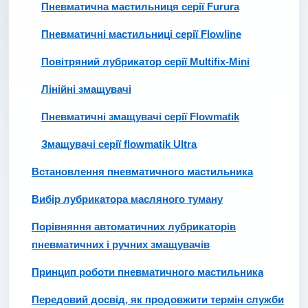
Пневматична мастильниця серії Furura
Пневматичні мастильниці серії Flowline
Повітряний лубрикатор серії Multifix-Mini
Лінійні змащувачі
Пневматичні змащувачі серії Flowmatik
Змащувачі серії flowmatik Ultra
Встановлення пневматичного мастильника
Вибір лубрикатора масляного туману
Порівняння автоматичних лубрикаторів
пневматичних і ручних змащувачів
Принцип роботи пневматичного мастильника
Передовий досвід, як продовжити термін служби