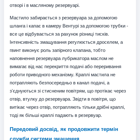
отворі і в масляному резервуарі.
Мастило забирається з резервуара за допомогою
шланга і капає в камеру Вентурі за допомогою трубки -
все це відбувається за рахунок різниці тисків.
Інтенсивність змащування регулюється дроселем, а
гвинт виконує роль запірного клапана, тобто
наповнення резервуара лубрикатора маслом не
вимагає від нас перекриття подачі або переривання
роботи приводного механізму. Краплі мастила не
потрапляють безпосередньо в канал подачі, а
з'єднуються зі стисненим повітрям, що протікає через
отвір, втулку до резервуара. Звідти в повітря, що
витікає через отвір, потрапляють тільки дрібні краплі,
тоді як більші краплі падають в резервуар.
Передовий досвід, як продовжити термін
служби системи змащення