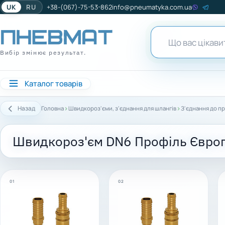
UK
RU
+38-(067)-75-53-862
info@pneumatyka.com.ua
Вибір змінює результат.
Каталог товарів
›
›
Назад
Головна
Швидкороз'єми, з'єднання для шлангів
З'єднання до п
Швидкороз'єм DN6 Профіль Євро
01
02