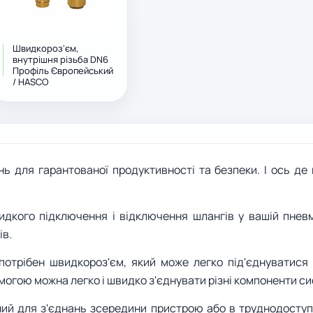
Швидкороз'єм,
внутрішня різьба DN6
Профіль Європейський
/ HASCO
ь для гарантованої продуктивності та безпеки. І ось д
идкого підключення і відключення шлангів у вашій пневм
ів.
потрібен швидкороз'єм, який може легко під'єднуватися
могою можна легко і швидко з'єднувати різні компоненти с
ий для з'єднань зсередини пристрою або в труднодоступ