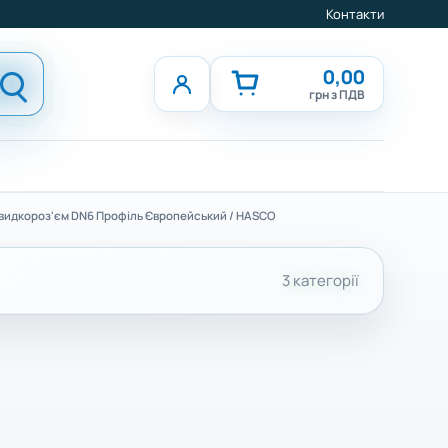
Контакти
0,00
грн з ПДВ
идкороз'єм DN6 Профіль Європейський / HASCO
3 категорії