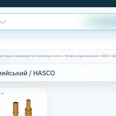
›
›
›
рес-форм
Швидкороз'єм та штекер з латуні
Профіль Європейський / HASCO
Шв
пейський / HASCO
03