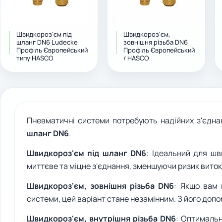
Швидкороз'єм під
Швидкороз'єм,
шланг DN6 Ludecke
зовнішня різьба DN6
Профіль Європейський
Профіль Європейський
типу HASCO
/ HASCO
Пневматичні системи потребують надійних з'єднан
шланг DN6
.
Швидкороз'єм під шланг DN6
: Ідеальний для шв
миттєве та міцне з'єднання, зменшуючи ризик виток
Швидкороз'єм, зовнішня різьба DN6
: Якщо вам 
системи, цей варіант стане незамінним. З його допо
Швидкороз'єм, внутрішня різьба DN6
: Оптимальн